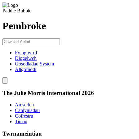
Paddle Bubble
Pembroke
Fy nghyfrif
Diogelwch
Gosodiadau System
Allgofnodi
The Julie Morris International 2026
Amserlen
Canlyniadau
Cofrestru
Timau
Twrnameintiau