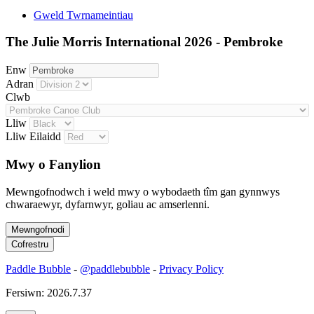
Gweld Twrnameintiau
The Julie Morris International 2026 - Pembroke
Enw
Adran
Clwb
Lliw
Lliw Eilaidd
Mwy o Fanylion
Mewngofnodwch i weld mwy o wybodaeth tîm gan gynnwys
chwaraewyr, dyfarnwyr, goliau ac amserlenni.
Paddle Bubble
-
@paddlebubble
-
Privacy Policy
Fersiwn: 2026.7.37