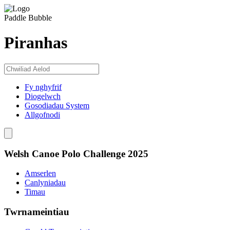
Paddle Bubble
Piranhas
Fy nghyfrif
Diogelwch
Gosodiadau System
Allgofnodi
Welsh Canoe Polo Challenge 2025
Amserlen
Canlyniadau
Timau
Twrnameintiau