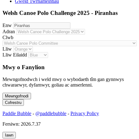
Gweld Twrnameintiau
Welsh Canoe Polo Challenge 2025 - Piranhas
Enw
Adran
Clwb
Lliw
Lliw Eilaidd
Mwy o Fanylion
Mewngofnodwch i weld mwy o wybodaeth tîm gan gynnwys
chwaraewyr, dyfarnwyr, goliau ac amserlenni.
Paddle Bubble
-
@paddlebubble
-
Privacy Policy
Fersiwn: 2026.7.37