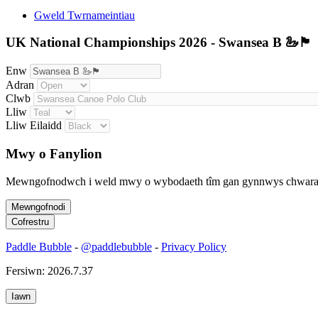
Gweld Twrnameintiau
UK National Championships 2026 - Swansea B 🦢🏴󠁧󠁢󠁷󠁬󠁳󠁿
Enw
Adran
Clwb
Lliw
Lliw Eilaidd
Mwy o Fanylion
Mewngofnodwch i weld mwy o wybodaeth tîm gan gynnwys chwaraewy
Paddle Bubble
-
@paddlebubble
-
Privacy Policy
Fersiwn: 2026.7.37