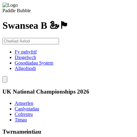
Paddle Bubble
Swansea B 🦢🏴󠁧󠁢󠁷󠁬󠁳󠁿
Fy nghyfrif
Diogelwch
Gosodiadau System
Allgofnodi
UK National Championships 2026
Amserlen
Canlyniadau
Cofrestru
Timau
Twrnameintiau